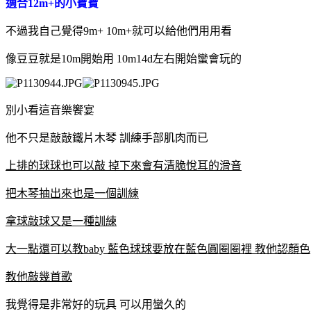
適合12m+的小寶寶
不過我自己覺得9m+ 10m+就可以給他們用用看
像豆豆就是10m開始用 10m14d左右開始蠻會玩的
別小看這音樂饗宴
他不只是敲敲鐵片木琴 訓練手部肌肉而已
上排的球球也可以敲 掉下來會有清脆悅耳的滑音
把木琴抽出來也是一個訓練
拿球敲球又是一種訓練
大一點還可以教baby 藍色球球要放在藍色圓圈圈裡 教他認顏色
教他敲幾首歌
我覺得是非常好的玩具 可以用蠻久的