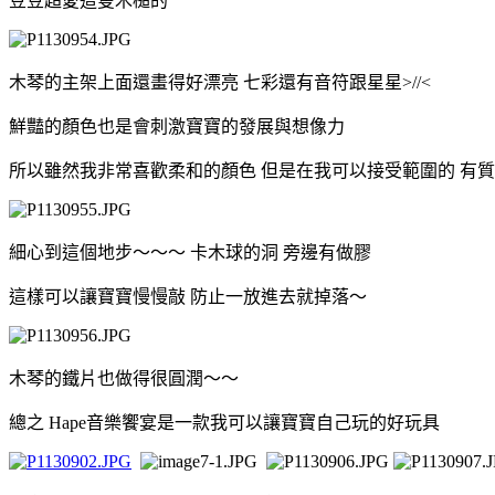
豆豆超愛這隻木槌的
木琴的主架上面還畫得好漂亮 七彩還有音符跟星星>//<
鮮豔的顏色也是會刺激寶寶的發展與想像力
所以雖然我非常喜歡柔和的顏色 但是在我可以接受範圍的 有
細心到這個地步～～～ 卡木球的洞 旁邊有做膠
這樣可以讓寶寶慢慢敲 防止一放進去就掉落～
木琴的鐵片也做得很圓潤～～
總之 Hape音樂饗宴是一款我可以讓寶寶自己玩的好玩具