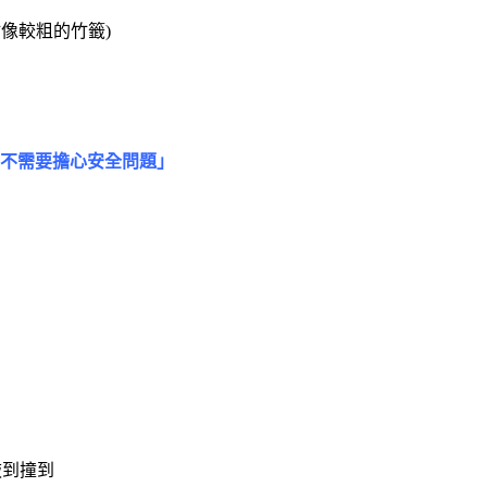
像較粗的竹籤)
我不需要擔心安全問題」
敲到撞到