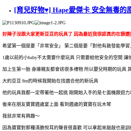
[育兒好物♥] Hape愛傑卡 安全無毒的原
好陣子沒跟大家更新豆豆的玩具了 因為最近我很認真的在篩選
希望第一個是要「非常安全」 第二個是要「對他有啟發能學習
1歲以前的小baby不太需要什麼玩具 只需要給他安全的空間 
加上生第一胎 身邊親友都會送很多禮物 所以嬰兒時期的玩具 
大約豆豆 8m的時候我開始在找適合他的新玩具
他的玩具我都一定帶著他一起挑 剛開始入手的是七面機跟迴力
後來在朋友寶寶週歲宴上面 看到週歲的寶寶在玩木琴
我就非常有興趣～
因為寶寶對那種清脆悅耳的聲音很喜歡 可以拿起來敲敲也是訓