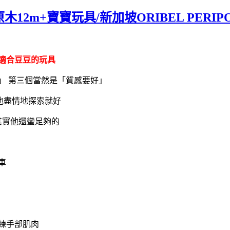
木12m+寶寶玩具/新加坡ORIBEL PERIPO
適合豆豆的玩具
」 第三個當然是「質感要好」
讓他盡情地探索就好
其實他還蠻足夠的
車
練手部肌肉