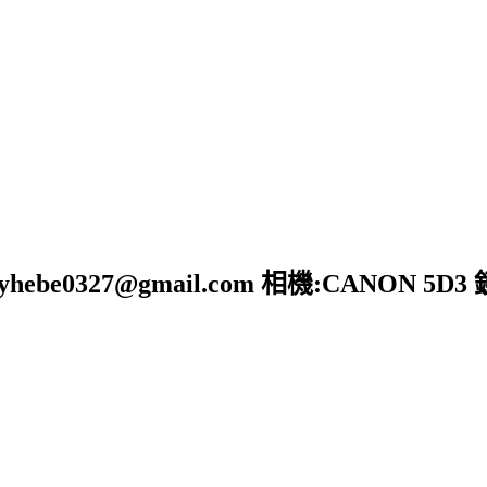
e0327@gmail.com 相機:CANON 5D3 