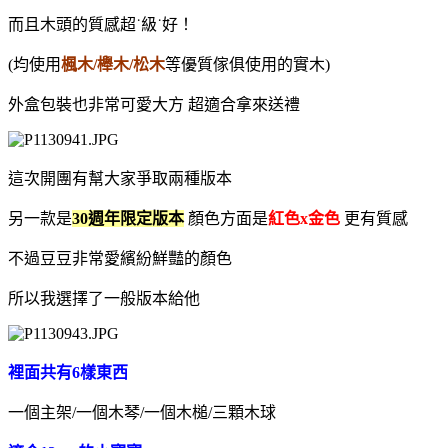
而且木頭的質感超˙級˙好！
(均使用
楓木/櫸木/松木
等優質傢俱使用的實木)
外盒包裝也非常可愛大方 超適合拿來送禮
這次開團有幫大家爭取兩種版本
另一款是
30週年限定版本
顏色方面是
紅色x金色
更有質感
不過豆豆非常愛繽紛鮮豔的顏色
所以我選擇了一般版本給他
裡面共有6樣東西
一個主架/一個木琴/一個木槌/三顆木球