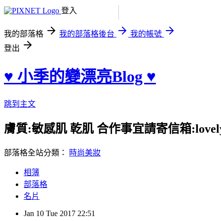
登入
我的部落格
我的部落格後台
我的帳號
登出
♥ 小季的變漂亮Blog ♥
跳到主文
膚質:敏感肌 乾肌 合作事宜請寄信箱:lovelyheb
部落格全站分類：
時尚美妝
相簿
部落格
名片
Jan
10
Tue
2017
22:51