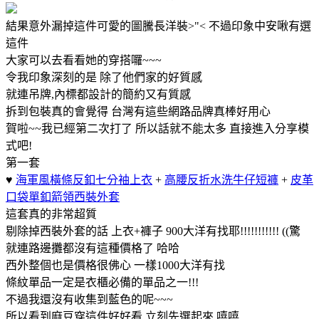
結果意外漏掉這件可愛的圖騰長洋裝>"< 不過印象中安啾有選
這件
大家可以去看看她的穿搭囉~~~
令我印象深刻的是 除了他們家的好質感
就連吊牌,內標都設計的簡約又有質感
拆到包裝真的會覺得 台灣有這些網路品牌真棒好用心
賀啦~~我已經第二次打了 所以話就不能太多 直接進入分享模
式吧!
第一套
♥
海軍風橫條反釦七分袖上衣
+
高腰反折水洗牛仔短褲
+
皮革
口袋單釦箭領西裝外套
這套真的非常超質
剔除掉西裝外套的話 上衣+褲子 900大洋有找耶!!!!!!!!!!! ((驚
就連路邊攤都沒有這種價格了 哈哈
西外整個也是價格很佛心 一樣1000大洋有找
條紋單品一定是衣櫃必備的單品之一!!!
不過我還沒有收集到藍色的呢~~~
所以看到麻豆穿這件好好看 立刻先選起來 嘻嘻