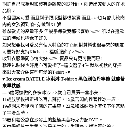
期許自己成為親和沒有距離感的設計師，創造出感動人的在地
品牌。
不但圖案可愛 而且料子跟版型都很紮實 而且size也有替比較肉
肉的女孩顧到唷~有做到XL號
雖然款式的產量不多 但幾乎每款我都很喜歡>/////< 所以在選款
式的時候也猶豫了好久
如果想要找可愛又有個人特色的T shirt 對質料也很要求的朋友
可要好好支持Kitchen 幸福感服飾了>//////<
收到衣服瞬間心情大好>/////< 實品只有更可愛而已!
就連包裝袋也好用心可愛極了~這次選了4件 就以初秋的穿搭
來跟大家介紹這些可愛的T-shirt ~♥
♥
Ice cream BATTLE 冰淇淋 T-shirt x 黑色刷色丹寧褲 就能帶
來早秋感
--- 5歲阿嬤做的多多冰沙，8歲自己買第一盒小美，
11歲放學後邊走邊吃百吉蘇打，15歲苦悶的挫著挫冰一族，
19歲期末考後西子灣的芒果爽，22歲和姊妹淘小奢侈下午茶點
了宇治金時，
28歲和老公窩在沙發上的整桶黑苦巧克力配DVD。
不由得相信女生愛吃冰是天生的，生理痛？矮油管他的。