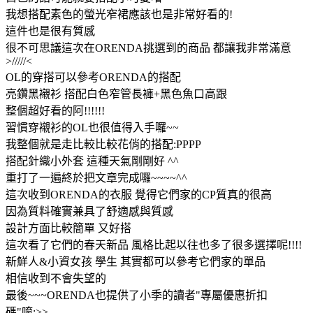
我想搭配素色的螢光窄裙應該也是非常好看的!
這件也是很有質感
很不可思議這次在ORENDA挑選到的商品 都讓我非常滿意
>/////<
OL的穿搭可以參考ORENDA的搭配
亮鑽黑襯衫 搭配白色窄管長褲+黑色魚口高跟
整個超好看的阿!!!!!!
習慣穿襯衫的OL也很值得入手囉~~
我整個就是走比較比較花俏的搭配:PPPP
搭配針織小外套 這種天氣剛剛好 ^^
重打了一遍終於把文章完成囉~~~~^^
這次收到ORENDA的衣服 覺得它們家的CP質真的很高
因為質料確實兼具了舒適感與質感
設計方面比較簡單 又好搭
這次看了它們的春天新品 風格比起以往也多了很多選擇呢!!!!
新鮮人&小資女孩 學生 其實都可以參考它們家的單品
相信收到不會失望的
最後~~~ORENDA也提供了小季的讀者"專屬優惠折扣
碼"唷:>>