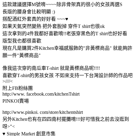
這款建議選擇M號唷~~~~除非骨架真的很小的女孩再選S
長版的腰身會比較明顯 :)
搭配酒紅外套真的好好看 ~~~♥
如果天氣突然變熱 把外套脫掉 穿件T shirt也很ok
這次拿到的4件我都好喜歡唷!!老張穿黑色的T shirt也好好看
版型我也都很喜歡
現在凡是購買2件Kitchen幸福感服飾的"非黃標商品" 就能夠許
願一件"黃標商品"
像我這次穿的南瓜車T-shirt 就是黃標商品呢!!!!
喜歡穿T-shirt的男孩女孩 不如來支持一下台灣設計師的作品吧
>////<
附上FB粉絲團
http://www. facebook.com/kitchenTshirt
PINKOI賣場
http://www.pinkoi. com/store/kitchentshirt
另外Kitchen也有在四四南村擺攤唷!!!好可惜我之前去沒逛到
呀>"<
♥ Simple Market 創意市集