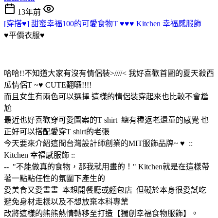
13年前
[穿搭♥] 甜蜜幸福100的可愛食物T ♥♥♥ Kitchen 幸福感服飾
♥平價衣服♥
哈哈!!不知道大家有沒有情侶裝>////< 我好喜歡首圖的夏天殺西
瓜情侶T ~♥ CUTE翻囉!!!!
而且女生有兩色可以選擇 這樣的情侶裝穿起來也比較不會尷
尬
最近也好喜歡穿可愛圖案的T shirt 總有種返老還童的感覺 也
正好可以搭配愛穿T shirt的老張
今天要來介紹這間台灣設計師創業的MIT服飾品牌~ ♥ ::
Kitchen 幸福感服飾 ::
-- "不能做真的食物，那我就用畫的！" Kitchen就是在這樣帶
著一點點任性的氛圍下產生的
愛美食又愛畫畫 本想開餐廳或麵包店 但礙於本身很愛試吃
避免身材走樣以及不想放棄本科專業
改將這樣的熊熊熱情轉移至打造【獨創幸福食物服飾】。