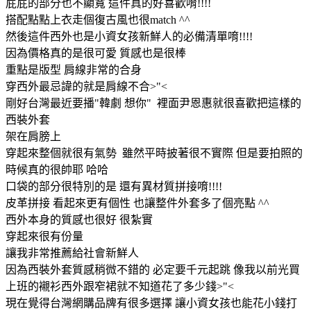
屁屁的部分也不顯寬 這件真的好喜歡唷!!!!
搭配點點上衣走個復古風也很match ^^
然後這件西外也是小資女孩新鮮人的必備清單唷!!!!
因為價格真的是很可愛 質感也是很棒
重點是版型 肩線非常的合身
穿西外最忌諱的就是肩線不合>"<
剛好台灣最近要播"韓劇 想你" 裡面尹恩惠就很喜歡把這樣的
西裝外套
架在肩膀上
穿起來整個就很有氣勢 雖然平時披著很不實際 但是要拍照的
時候真的很帥耶 哈哈
口袋的部分很特別的是 還有異材質拼接唷!!!!
皮革拼接 看起來更有個性 也讓整件外套多了個亮點 ^^
西外本身的質感也很好 很紮實
穿起來很有份量
讓我非常推薦給社會新鮮人
因為西裝外套質感稍微不錯的 必定要千元起跳 像我以前光買
上班的襯衫西外跟窄裙就不知道花了多少錢>"<
現在覺得台灣網購品牌有很多選擇 讓小資女孩也能花小錢打