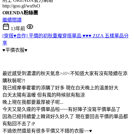
附上 ORENDA官方網站
http://goo.gl/wu9sO
ORENDA粉絲團
繼續閱讀
13年前
[穿搭♥合作] 平價的初秋重複穿搭單品 ♥♥♥ ZIZA 五樣單品分
享
♥平價衣服♥
最近感受到濃濃的秋天氣息>////<不知道大家有沒有陸續在添
購秋裝呢?!
我已經摩拳霍霍的添購了好多 現在白天晚上的溫差好大
白天太陽有溫暖 但有風的時候就有點涼
晚上現在我都要蓋厚被子呢...
今天又是久違的平價單品啦~~~有好陣子沒寫平價單品了
因為已經持續愛上韓貨好久好久了 現在要回去平價的單品都
有點回不去了:P
不過依然還是有很多平價又不錯的衣服~~♥