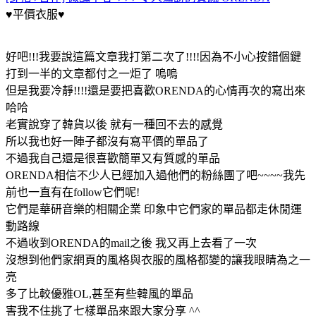
♥平價衣服♥
好吧!!!我要說這篇文章我打第二次了!!!!因為不小心按錯個鍵
打到一半的文章都付之一炬了 嗚嗚
但是我要冷靜!!!!還是要把喜歡ORENDA的心情再次的寫出來
哈哈
老實說穿了韓貨以後 就有一種回不去的感覺
所以我也好一陣子都沒有寫平價的單品了
不過我自己還是很喜歡簡單又有質感的單品
ORENDA相信不少人已經加入過他們的粉絲團了吧~~~~我先
前也一直有在follow它們呢!
它們是華研音樂的相關企業 印象中它們家的單品都走休閒運
動路線
不過收到ORENDA的mail之後 我又再上去看了一次
沒想到他們家網頁的風格與衣服的風格都變的讓我眼睛為之一
亮
多了比較優雅OL,甚至有些韓風的單品
害我不住挑了七樣單品來跟大家分享 ^^