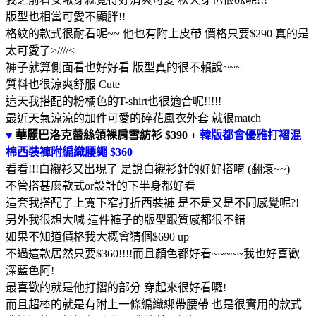
版型也相當可愛不顯胖!!
格紋的款式很耐看呢~~ 他也有附上皮帶 價格只要$290 真的是
太可愛了>////<
褲子就算側面看也好好看 版型真的很不賴說~~~
質料也很涼爽舒服 Cute
這天我搭配的粉橘色的T-shirt也很適合呢!!!!!
最近天氣涼涼的加件可愛的碎花風衣外套 就很match
♥
華麗巴洛克蕾絲領裸肩雪紡衫 $390
+
韓版都會優雅打褶混
棉西裝褲附編織腰繩 $360
看看!!!白襯衫又出現了 是說白襯衫針的好好搭唷 (翻滾~~)
不管搭甚麼款式or設計的下半身都好看
這套我搭配了上寬下窄打折西裝褲 是不是又是不同感覺呢?!
另外我很想大喊 這件褲子的版型跟質感都很不錯
如果不知道價格我大概會猜個$690 up
不過這款居然只要$360!!!!而且顏色都好看~~~~~我也好喜歡
深藍色阿!
最喜歡的就是他打摺的部分 穿起來很好看囉!
而且超棒的就是有附上一條編織綁帶腰帶 也是很實用的款式