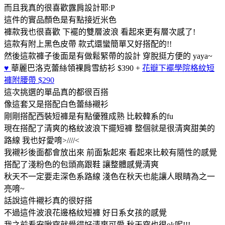
而且我真的很喜歡露肩設計耶:P
這件的實品顏色是有點接近米色
褲款我也很喜歡 下襬的雙層波浪 看起來更有層次感了!
這款有附上黑色皮帶 款式還蠻簡單又好搭配的!!
然後這款褲子後面是有做鬆緊帶的設計 穿脫挺方便的 yaya~
♥
華麗巴洛克蕾絲領裸肩雪紡衫 $390
+
花瓣下襬學院格紋短
褲附腰帶 $290
這次挑選的單品真的都很百搭
像這套又是搭配白色蕾絲襯衫
剛剛搭配西裝短褲是有點優雅成熟 比較韓系的fu
現在搭配了清爽的格紋波浪下擺短褲 整個就是很清爽甜美的
路線 我也好愛唷>////<
我襯衫後面都會放出來 前面紮起來 看起來比較有隨性的感覺
搭配了淺粉色的包頭高跟鞋 讓整體感覺清爽
秋天不一定要走深色系路線 淺色在秋天也能讓人眼睛為之一
亮唷~
話說這件襯衫真的很好搭
不過這件波浪花邊格紋短褲 好日系女孩的感覺
我之前看安啾穿就覺得好清爽可愛 秋天穿也很ok呢!!!