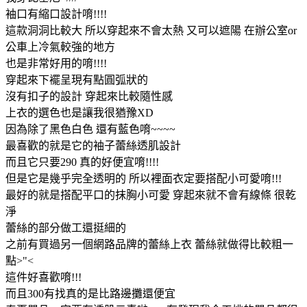
袖口有縮口設計唷!!!!
這款洞洞比較大 所以穿起來不會太熱 又可以遮陽 在辦公室or
公車上冷氣較強的地方
也是非常好用的唷!!!!
穿起來下襬呈現有點圓弧狀的
沒有扣子的設計 穿起來比較隨性感
上衣的選色也是讓我很猶豫XD
因為除了黑色白色 還有藍色唷~~~~
最喜歡的就是它的袖子蕾絲透肌設計
而且它只要290 真的好便宜唷!!!!
但是它是幾乎完全透明的 所以裡面衣定要搭配小可愛唷!!!
最好的就是搭配平口的抹胸小可愛 穿起來就不會有線條 很乾
淨
蕾絲的部分做工還挺細的
之前有買過另一個網路品牌的蕾絲上衣 蕾絲就做得比較粗一
點>"<
這件好喜歡唷!!!
而且300有找真的是比路邊攤還便宜