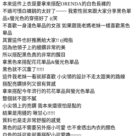
本來這件上衣是要拿來搭配ORENDA的白色長褲的
不過可惜白褲銷的太好了~~~~ 我索性就來跟大家分享黑色單
品x螢光色的穿搭好了 ((笑
不喜歡一身淺色單品的女孩 如果跟我老媽老妹一樣喜歡黑色
單品
其實這件也好推薦給大家!! ((拇指
因為他領子上的縫鑽非常的美
所以搭配黑色真的非常的醒目
拿黑色來搭配花花單品&螢光色單品
黑色就不沉重了!!!!!
這件我老妹一看就郝喜歡 小尖領的設計不走太甜美的路線
搭配亮鑽排列又很有質感
拿來搭配今年流行的花花單品與螢光色單品
整個就不甜不膩
小尖領上的亮鑽 我本來還很怕是黏的
結果是用縫的 啾甘心!!!!!
質料也是走非常舒服的感覺
黑色的話不需要另外搭小可愛 也不會透出內衣的顏色
白色的話可能就要搭配小可愛嚕~~~~