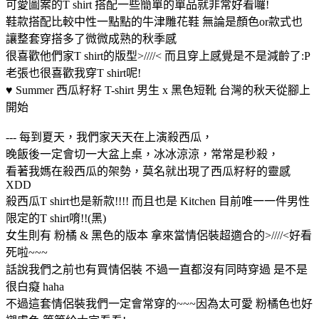
可愛圖案的T shirt 搭配一些簡單的單品就非常好看囉!
鞋款搭配比較中性一點點的牛津雕花鞋 無論是顏色or款式也
讓整套穿搭多了微微成熟的秋季感
很喜歡他們家T shirt的版型>////< 而且穿上感覺是不是減齡了:P
老張也很喜歡我穿T shirt呢!
♥ Summer 西瓜籽籽 T-shirt 男生 x 黑色短靴 台灣的秋天從腳上
開始
--- 每到夏天，我們家天天在上演殺西瓜，
晚飯後一定會切一大盆上桌，冰冰涼涼，常常是秒殺，
看著我媽在殺西瓜的架勢，莫名就出現了西瓜籽籽的靈感
XDD
殺西瓜T shirt也是新款!!!! 而且也是 Kitchen 目前唯一一件男性
限定的T shirt唷!!(黑)
女生則有 粉橘 & 黑色的版本 拿來當情侶裝超適合的>////<好看
死啦~~~
話說我們之前也有買情侶裝 不過一直都沒有同時穿過 是不是
很白癡 haha
不過這套情侶裝我們一定會常穿的~~~因為太可愛 粉橘色也好