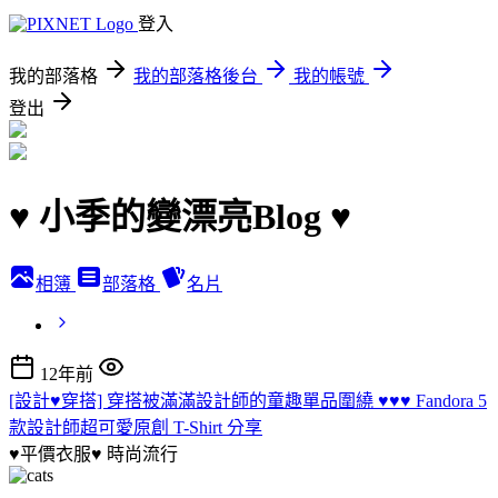
登入
我的部落格
我的部落格後台
我的帳號
登出
♥ 小季的變漂亮Blog ♥
相簿
部落格
名片
12年前
[設計♥穿搭] 穿搭被滿滿設計師的童趣單品圍繞 ♥♥♥ Fandora 5
款設計師超可愛原創 T-Shirt 分享
♥平價衣服♥
時尚流行