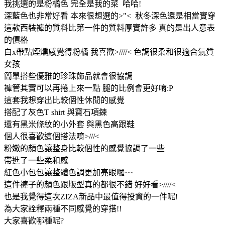
我挑選的是粉橘色 完全是我的菜 哈哈!
深藍色也非常好看 本來很想選的>"< 秋冬深色還是相當實穿
這款西裝褲的質料比第一件的質料厚實許多 真的是出人意表
的價格
白x帶點煙燻感覺得粉橘 我喜歡>////< 色調很柔和很適合氣質
女孩
簡單搭些優雅的珍珠飾品就會很協調
褲管其實可以再捲上來一點 腿的比例會更好唷:P
這套我想穿出比較個性休閒的感覺
搭配了灰色T shirt 與寶石項鍊
還有黑米條紋的小外套 與黑色高跟鞋
個人很喜歡這個搭法唷>///<
粉嫩的顏色讓整身比較個性的感覺協調了一些
帶進了一些柔和感
紅色小包包讓整體色調更加亮眼囉~~
這件褲子的顏色跟版型真的都很不錯 好好看>////<
也是我覺得這次ZIZA新品中最值得投資的一件呢!
為大家詮釋兩種不同感覺的穿搭!!
大家喜歡哪種呢?