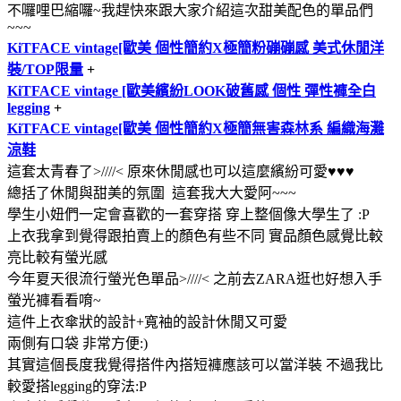
不囉哩巴縮囉~我趕快來跟大家介紹這次甜美配色的單品們
~~~
KiTFACE vintage[歐美 個性簡約X極簡粉磞磞感 美式休閒洋
裝/TOP限量
+
KiTFACE vintage [歐美繽紛LOOK破舊感 個性 彈性褲全白
legging
+
KiTFACE vintage[歐美 個性簡約X極簡無害森林系 編織海灘
涼鞋
這套太青春了>////< 原來休閒感也可以這麼繽紛可愛♥♥♥
總括了休閒與甜美的氛圍 這套我大大愛阿~~~
學生小妞們一定會喜歡的一套穿搭 穿上整個像大學生了 :P
上衣我拿到覺得跟拍賣上的顏色有些不同 實品顏色感覺比較
亮比較有螢光感
今年夏天很流行螢光色單品>////< 之前去ZARA逛也好想入手
螢光褲看看唷~
這件上衣傘狀的設計+寬袖的設計休閒又可愛
兩側有口袋 非常方便:)
其實這個長度我覺得搭件內搭短褲應該可以當洋裝 不過我比
較愛搭legging的穿法:P