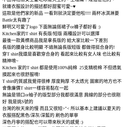
就連衣服設計的描述都好甜蜜可愛~♥
這款是他們家的新品 一看到就決定要他啦!!!! 兩杯冰淇淋要
Battle太有趣了
鮮明又可愛了logo 下面無論搭裙子or褲子都好看 :)
Kitchen家的T shirt 有長版/短版 兩種設計可以選擇
最後一款黃標商品我是拿長版的 給大家比較一下差別
長版的腰身比較明顯 不過無論長版短版 都做得挺合身的!
穿T shirt我還是喜歡穿合身的 看起來比較有女人味 也比較有
精神唷~
Kitchen 家的T shirt 都是使用100%純棉 25支精梳棉 不但透氣
摸起來也很舒服唷!
T shirt的質感我覺得很棒 厚度夠厚 不太透光 圖案的地方也不
會像廉價T shirt一樣容易黏在一起
無論是領口or袖子的版型部分我都很滿意 肩線的部分也很剛
好 我是挑S號的
台灣的秋天來的慢 而且又很短>"< 所以基本上建議以夏天的
衣服搭配黑色/深灰/深藍的 刷色的單寧
深色丹寧的搭配也可以帶來秋天的感覺 :)