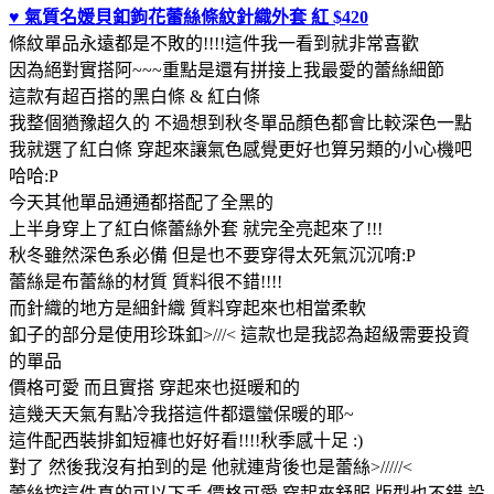
♥ 氣質名媛貝釦鉤花蕾絲條紋針織外套 紅 $420
條紋單品永遠都是不敗的!!!!這件我一看到就非常喜歡
因為絕對實搭阿~~~重點是還有拼接上我最愛的蕾絲細節
這款有超百搭的黑白條 & 紅白條
我整個猶豫超久的 不過想到秋冬單品顏色都會比較深色一點
我就選了紅白條 穿起來讓氣色感覺更好也算另類的小心機吧
哈哈:P
今天其他單品通通都搭配了全黑的
上半身穿上了紅白條蕾絲外套 就完全亮起來了!!!
秋冬雖然深色系必備 但是也不要穿得太死氣沉沉唷:P
蕾絲是布蕾絲的材質 質料很不錯!!!!
而針織的地方是細針織 質料穿起來也相當柔軟
釦子的部分是使用珍珠釦>///< 這款也是我認為超級需要投資
的單品
價格可愛 而且實搭 穿起來也挺暖和的
這幾天天氣有點冷我搭這件都還蠻保暖的耶~
這件配西裝排釦短褲也好好看!!!!秋季感十足 :)
對了 然後我沒有拍到的是 他就連背後也是蕾絲>/////<
蕾絲控這件真的可以下手 價格可愛 穿起來舒服 版型也不錯 設