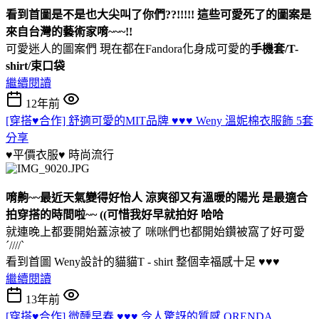
看到首圖是不是也大尖叫了你們??!!!!! 這些可愛死了的圖案是
來自台灣的藝術家唷~~~!!
可愛迷人的圖案們 現在都在Fandora化身成可愛的
手機套/T-
shirt/束口袋
繼續閱讀
12年前
[穿搭♥合作] 舒適可愛的MIT品牌 ♥♥♥ Weny 溫妮棉衣服飾 5套
分享
♥平價衣服♥
時尚流行
唷齁~~最近天氣變得好怡人 涼爽卻又有溫暖的陽光 是最適合
拍穿搭的時間啦~~ ((可惜我好早就拍好 哈哈
就連晚上都要開始蓋涼被了 咪咪們也都開始鑽被窩了好可愛
ˊ////ˋ
看到首圖 Weny設計的貓貓T - shirt 整個幸福感十足 ♥♥♥
繼續閱讀
13年前
[穿搭♥合作] 微醺早春 ♥♥♥ 令人驚訝的質感 ORENDA