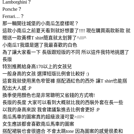
Lamborghini？
Porsche？
Ferrari…？
那一輛開往城堡的小南瓜怎麼樣呢？
這款小南瓜之前夏天看到就好想要了!!!! 現在購買兩款新款 就
贈送一款黃標T shirt簡直就太划算了^////^
小南瓜T我還是選了我最喜歡的白色
為了讓大家看一下 長版跟短版的不同 所以這件我特地挑選了
長版
特別推薦給身高170以上的女孩兒
一般身高的女孩 選擇短版比例會比較好 :)
這套我就使用黑色窄管褲 搭配酒紅色的西外 讓T shirt也能搭
配出大人感 :P
換季使用顏色也是非常聰明又省錢的方式唷!
長版的長度 大家可以看到大概就比我的西裝外套在長一些
以我的身高來說 我會建議紮進去比例會更好 :P
南瓜馬車的圖案真的超級浪漫可愛>////<
女生應該都會喜歡南瓜馬車的圖案
搭配裙裝也會很適合 不會太跳tone 因為圖案的感覺很柔和