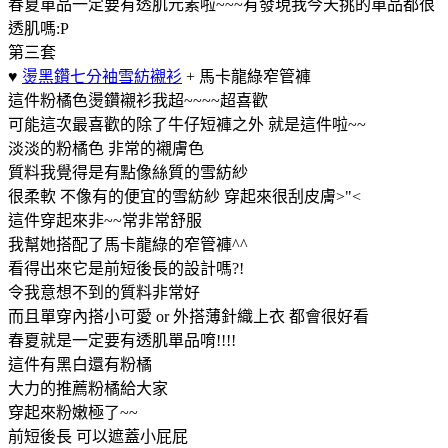
春夏單品一定要有透肌元素啦~~~有發現我今天挑的單品都很
透肌嗎:P
第三套
♥
燙黑鑽七分袖雪紡襯衫
+ 馬卡龍綠窄管褲
這件粉橘色燙鑽襯衫我超~~~~超喜歡
可能這次最喜歡的除了牛仔短褲之外 就是這件啦~~
淡淡的粉橘色 非常的襯膚色
質料我覺得是有點像絲質的雪紡紗
很柔軟 不像有的便宜的雪紡紗 穿起來很刮皮膚>"<
這件穿起來非~~常非常舒服
我幫她搭配了馬卡龍綠的窄管褲^^
看得出來它是前短後長的設計嗎?!
令我意想不到的質料非常好
而且單穿內搭小可愛 or 外搭薄針織上衣 都會很好看
春夏就是一定要有透肌單品唷!!!!
這件有黑白還有粉橘
大力的推薦粉橘給大家
穿起來粉嫩極了~~
前短後長 可以遮蓋小屁屁