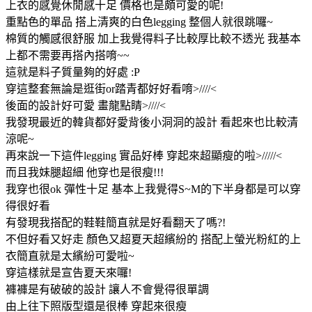
上衣的感覺休閒感十足 價格也是頗可愛的呢!
重點色的單品 搭上清爽的白色legging 整個人就很跳囉~
棉質的觸感很舒服 加上我覺得料子比較厚比較不透光 我基本
上都不需要再搭內搭唷~~
這就是料子質量夠的好處 :P
穿這整套無論是逛街or踏青都好好看唷>////<
後面的設計好可愛 畫龍點睛>////<
我發現最近的韓貨都好愛背後小洞洞的設計 看起來也比較清
涼呢~
再來說一下這件legging 實品好棒 穿起來超顯瘦的啦>/////<
而且我妹腿超細 他穿也是很瘦!!!
我穿也很ok 彈性十足 基本上我覺得S~M的下半身都是可以穿
得很好看
有發現我搭配的鞋鞋簡直就是好看翻天了嗎?!
不但好看又好走 顏色又超夏天超繽紛的 搭配上螢光粉紅的上
衣簡直就是太繽紛可愛啦~
穿這樣就是宣告夏天來囉!
褲褲是有破破的設計 讓人不會覺得很單調
由上往下照版型還是很棒 穿起來很瘦