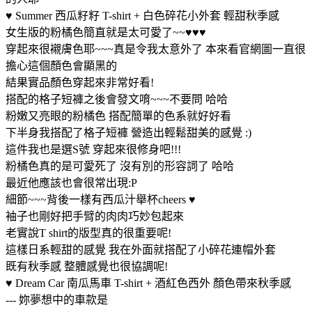
♥ Summer 西瓜籽籽 T-shirt + 白色碎花小外套 輕甜秋季感
女生版的粉橘色簡直就是太可愛了~~♥♥♥
穿起來很襯膚色耶~~~真是令我太意外了 本來看官網圖一直很
擔心這個顏色會顯黑的
結果實品顏色穿起來非常好看!
搭配的格子短褲之後會發文唷~~~不要問 哈哈
粉嫩又亮眼的粉橘色 搭配簡單的色系就好好看
下半身我搭配了格子短褲 營造出輕鬆甜美的感覺 :)
這件我也是選S號 穿起來很修身吧!!!
粉橘色真的是可愛死了 沒有別的形容詞了 哈哈
最近他應該也會很常出現:P
細節~~~背後一樣有西瓜汁舉杯cheers ♥
袖子也剛好把手臂的肉肉巧妙包起來
老實說T shirt的版型真的很重要呢!
這樣日系輕甜的感覺 我在外面就搭配了小碎花連帽外套
既有秋季感 整體感覺也很協調呢!
♥ Dream Car 南瓜馬車 T-shirt + 酒紅色西外 顏色帶來秋季感
--- 妳夢想中的車款是