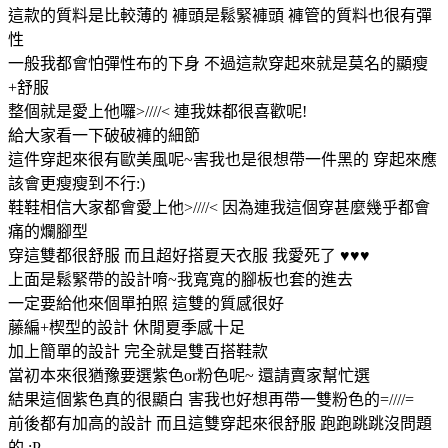
這款的質料是比較薄的 褲頭是鬆緊褲頭 褲管的質料也很有彈
性
一般我都會怕彈性布的下身 不過這款穿起來就是莫名的顯瘦
+舒服
整個就是愛上他囉>////< 連我妹都很喜歡呢!
給大家看一下破破褲的細節
這件穿起來很有歐美風呢~害我也是很想帶一件黑的 穿起來應
該會更瘦瘦到不行:)
鞋鞋相信大家都會愛上他>////< 因為連我這個穿甚麼幾乎都會
痛的爛腳型
穿這雙都很舒服 而且超好搭夏天衣服 我愛死了 ♥♥♥
上面是鬆緊帶的設計唷~我寬寬的腳板也套的進去
一定要給他來個單拍照 這雙的質感很好
藤編+楔型的設計 休閒夏季感十足
加上簡單的設計 完全就是雙百搭鞋款
當初本來很猶豫要選紫色or粉色呢~ 還請賣家幫忙選
結果這個紫色真的很顯白 害我也好想再帶一雙粉色的=////=
前後都有加高的設計 而且這雙穿起來很舒服 跑跑跳跳沒問題
的 :P