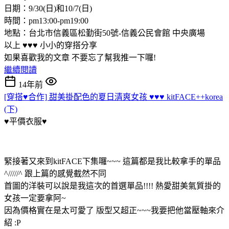
日期：9/30(日)和10/7(日)
時間：pm13:00-pm19:00
地點：台北市信義區松勤街50號-信義公民會館 中央廣場
以上 ♥♥♥ 小小的穿搭分享
如果喜歡我的文章 不要忘了幫我推一下囉!
繼續閱讀
14年前
[穿搭♥合作] 甜美掛配色的夏日清爽女孩 ♥♥♥ kitFACE++korea
(下)
♥平價衣服♥
緊接著又來到kitFACE下集囉~~~ 這篇都是我比較拿手的單品
^/////^ 跟上篇的感覺截然不同
首圖的洋裝可以說是我這次的首選單品!!!! 熱愛甜美氣質掛的
女孩一定要拿阿~
因為價格實在是太可愛了 版型又超正~~~我要把他當壓軸來介
紹 :P