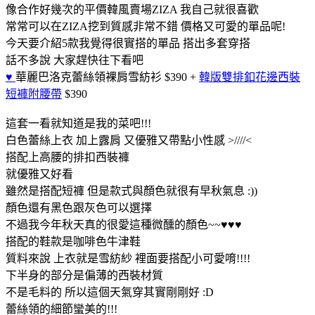
像合作好幾次的平價韓風賣場ZIZA 我自己就很喜歡
常常可以在ZIZA挖到質感非常不錯 價格又可愛的單品呢!
今天要介紹5款我覺得很實搭的單品 搭出多套穿搭
話不多說 大家趕快往下看吧
♥
華麗巴洛克蕾絲領裸肩雪紡衫 $390
+
韓版雙排釦花邊西裝
短褲附腰帶
$390
這套一看就知道是我的菜吧!!!
白色蕾絲上衣 加上露肩 又優雅又帶點小性感 >////<
搭配上高腰的排扣西裝褲
就優雅又好看
雖然是搭配短褲 但是款式與顏色就很有早秋氣息 :))
顏色還有黑色跟灰色可以選擇
不過我今年秋天真的很愛這種微醺的顏色~~♥♥♥
搭配的鞋款是咖啡色牛津鞋
質料來說 上衣就是雪紡紗 裡面要搭配小可愛唷!!!!
下半身的部分是偏薄的西裝材質
不是毛料的 所以這個天氣穿其實剛剛好 :D
蕾絲領的細節蠻美的!!!