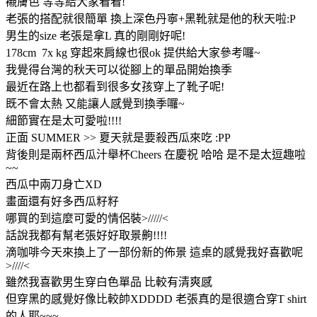
襯膚色 等等給大家看看!
老張的搭配就很簡單 換上深色丹寧+黑靴就是他的秋天啦:P
男生的size 老張是拿L 真的剛剛好呢!
178cm 7x kg 穿起來肩線也很ok 提供給大家參考囉~
我覺得台灣的秋天可以從腳上的單品開始換季
最近在路上也都看到很多女孩穿上了靴子呢!
既不會太熱 又能讓人感覺到換季囉~
細節實在是太可愛啦!!!!
正面 SUMMER >> 夏天就是要殺西瓜來吃 :PP
背後則是兩杯西瓜汁舉杯Cheers 在慶祝 哈哈 是不是太逗趣啦
~~
西瓜中兩刀身亡XD
畫面還有好多西瓜籽籽
哪買的到這麼可愛的情侶裝>/////<
話說我都有幫老張好好取景齁!!!!
滴咖啡今天來換上了一部份新的佈景 這桌的感覺我好喜歡呢
>////<
雖然我喜歡男生穿白色單品 比較有清爽感
但穿黑的感覺好像比較帥XDDDD 老張真的是很適合穿T shirt
的人耶~~~