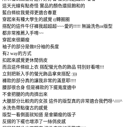
這天光線有點奇怪 實品的顏色還挺飽和的
藍白條紋我覺得更適合春夏
穿起來有種大學生的感覺 ((轉圈圈
搭配的這件牛仔褲我超超超~~~愛的!!!!! 無論洗色or版型
都非常推薦入手唷~~
穿起來很顯瘦
袖子的部分是做8分袖的長度
有2 way的方式
扣起來感覺更休閒俏皮
而且這件條紋上衣 搭配螢光色的飾品 特別好看唷!!!
立刻把新入手的螢光飾品拿來搭配 :)))
褲款的部分真的讓我非常的滿意耶!!!!
腰部很合身 但是褲款的下擺寬度適中
不會把腿的肉肉擠出來
大腿部分比較肉的女孩 這件的版型真的非常適合我們呀^/////^
水洗色帶點復古的感覺
版型一看側面就知道 是會顯瘦的版子
反摺的下襬也增添了一絲俏皮感