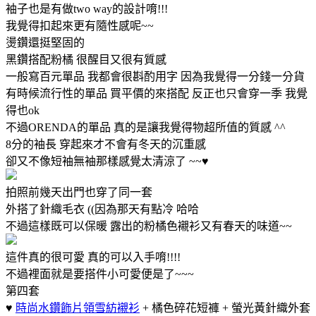
袖子也是有做two way的設計唷!!!
我覺得扣起來更有隨性感呢~~
燙鑽還挺堅固的
黑鑽搭配粉橘 很醒目又很有質感
一般寫百元單品 我都會很斟酌用字 因為我覺得一分錢一分貨
有時候流行性的單品 買平價的來搭配 反正也只會穿一季 我覺
得也ok
不過ORENDA的單品 真的是讓我覺得物超所值的質感 ^^
8分的袖長 穿起來才不會有冬天的沉重感
卻又不像短袖無袖那樣感覺太清涼了 ~~♥
拍照前幾天出門也穿了同一套
外搭了針織毛衣 ((因為那天有點冷 哈哈
不過這樣既可以保暖 露出的粉橘色襯衫又有春天的味道~~
這件真的很可愛 真的可以入手唷!!!!
不過裡面就是要搭件小可愛便是了~~~
第四套
♥
時尚水鑽飾片領雪紡襯衫
+ 橘色碎花短褲 + 螢光黃針織外套