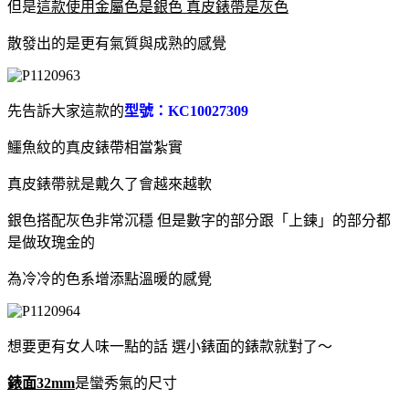
但是
這款使用金屬色是銀色 真皮錶帶是灰色
散發出的是更有氣質與成熟的感覺
先告訴大家這款的
型號：KC10027309
鱷魚紋的真皮錶帶相當紮實
真皮錶帶就是戴久了會越來越軟
銀色搭配灰色非常沉穩 但是數字的部分跟「上鍊」的部分都
是做玫瑰金的
為冷冷的色系增添點溫暖的感覺
想要更有女人味一點的話 選小錶面的錶款就對了～
錶面32mm
是蠻秀氣的尺寸