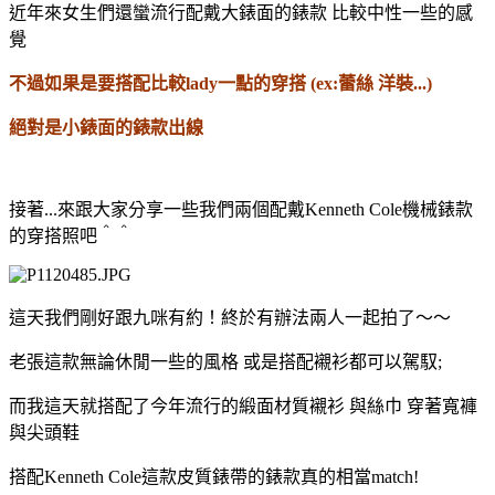
近年來女生們還蠻流行配戴大錶面的錶款 比較中性一些的感
覺
不過如果是要搭配比較lady一點的穿搭 (ex:蕾絲 洋裝...)
絕對是小錶面的錶款出線
接著...來跟大家分享一些我們兩個配戴Kenneth Cole機械錶款
的穿搭照吧＾＾
這天我們剛好跟九咪有約！終於有辦法兩人一起拍了～～
老張這款無論休閒一些的風格 或是搭配襯衫都可以駕馭;
而我這天就搭配了今年流行的緞面材質襯衫 與絲巾 穿著寬褲
與尖頭鞋
搭配Kenneth Cole這款皮質錶帶的錶款真的相當match!